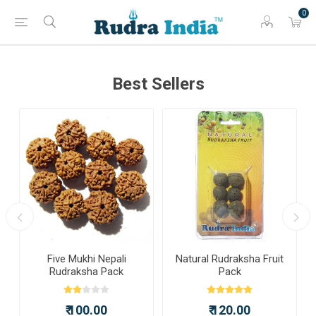
0
Best Sellers
a
Five Mukhi Nepali
Natural Rudraksha Fruit
Rudraksha Pack
Pack
₹ 100.00
₹ 120.00