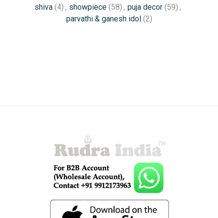
shiva
(4)
,
showpiece
(58)
,
puja decor
(59)
,
parvathi & ganesh idol
(2)