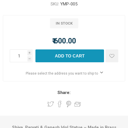
SKU:
YMP-005
IN STOCK
₹ 600.00
i
ADD TO CART
h
Please select the address you want to ship to
Share:
Shiva, Parvati & Ganesh Idol Statue – Made in Brass