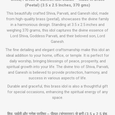
(Peetal) (3.5 x 2.5 Inches, 370 gms)
This beautifully crafted Shiva, Parvati, and Ganesh idol, made
from high-quality brass (peetal), showcases the divine family
in a harmonious design. Standing at 3.5 x 2.5 inches and
weighing 370 grams, this idol captures the divine essence of
Lord Shiva, Goddess Parvati, and their beloved son, Lord
Ganesh.
The fine detailing and elegant craftsmanship make this idol an
ideal addition to your home, office, or temple. It is perfect for
daily worship, bringing blessings of peace, prosperity, and
spiritual growth into your life. The divine trio of Shiva, Parvati,
and Ganesh is believed to provide protection, harmony, and
success in various aspects of life.
Durable and graceful, this brass idol is also a thoughtful gift
for special occasions, enhancing the spiritual energy of any
space.
शिव, पार्वती और गणेश प्रतिमा – पीतल (संगमरमर) से बनी (3.5 x 2.5 इंच,