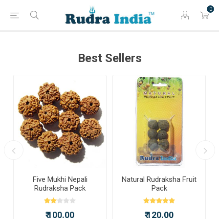
0
Best Sellers
a
Five Mukhi Nepali
Natural Rudraksha Fruit
Rudraksha Pack
Pack
₹ 100.00
₹ 120.00